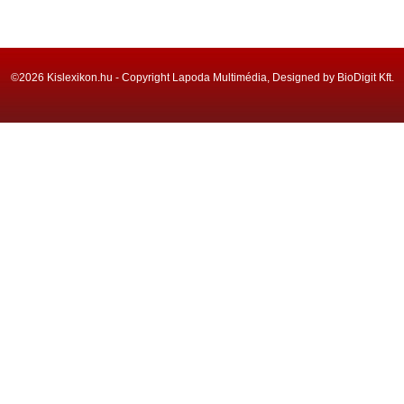
©2026 Kislexikon.hu - Copyright Lapoda Multimédia, Designed by BioDigit Kft.