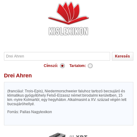
Címszó:
Tartalom:
Drei Ahren
(franciául: Trois-Epis), Niedermorschweier faluhoz tartozó becsujáró és
klimatikus gyógyítóhely Felső-Elzassz német birodalmi kerületben, 15
km.-nyire Kolmartól, egy hegyháton. Alkalmasint a XV. század végén lett
bucsujáróhellyé.
Forrás: Pallas Nagylexikon