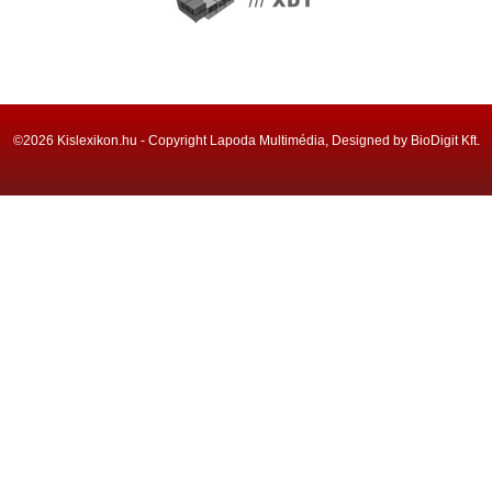
©2026 Kislexikon.hu - Copyright Lapoda Multimédia, Designed by BioDigit Kft.