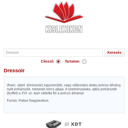
Címszó:
Tartalom:
Dressoir
(franc. ejtsd: dresszoár) egyszerübb, vagy változatos alaku polcos állvány,
nyilt pohárszék, melynek nincs ajtaja. A szekrényalaku, ajtós pohárszék
(buffet) a XVI. sz.-ban váltotta föl a polcos állványt.
Forrás: Pallas Nagylexikon