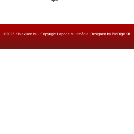
©2026 Kislexikon.hu - Copyright Lapoda Multimédia, Designed by BioDigit Kft.