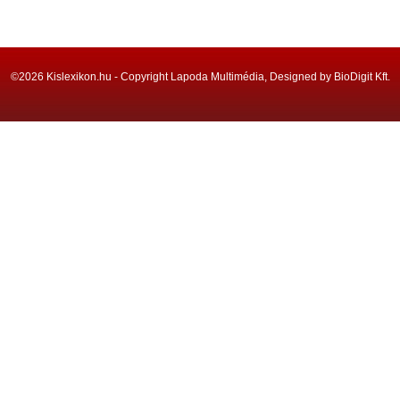
©2026 Kislexikon.hu - Copyright Lapoda Multimédia, Designed by BioDigit Kft.