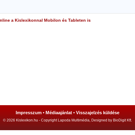
line a Kislexikonnal Mobilon és Tableten is
Impresszum
•
Médiaajánlat
•
Visszajelzés küldése
© 2026 Kislexikon.hu - Copyright Lapoda Multimédia, Designed by BioDigit Kft.