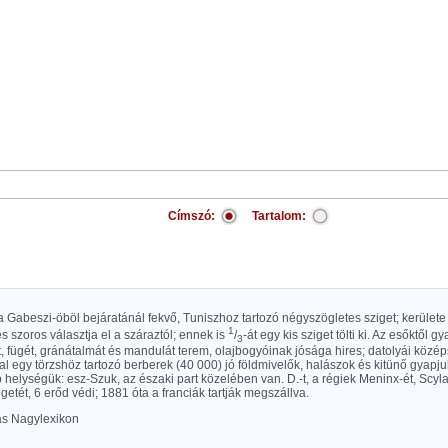
Címszó:
Tartalom:
a Gabeszi-öböl bejáratánál fekvő, Tuniszhoz tartozó négyszögletes sziget; kerület
1
s szoros választja el a száraztól; ennek is
/
-át egy kis sziget tölti ki. Az esőktől g
3
t, fügét, gránátalmát és mandulát terem, olajbogyóinak jósága hires; datolyái közép
 egy törzshöz tartozó berberek (40 000) jó földmivelők, halászok és kitünő gyapj
elységük: esz-Szuk, az északi part közelében van. D.-t, a régiek Meninx-ét, Scyla
igetét, 6 erőd védi; 1881 óta a franciák tartják megszállva.
las Nagylexikon