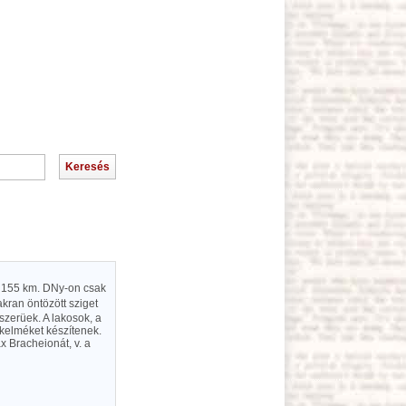
e 155 km. DNy-on csak
yakran öntözött sziget
szerüek. A lakosok, a
ukelméket készítenek.
x Bracheionát, v. a