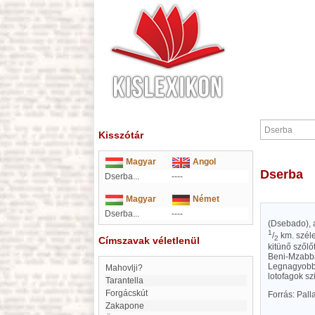
Kisszótár
Magyar
Angol
Dserba
Dserba...
----
Magyar
Német
Dserba...
----
(Dsebado), 
1
/
km. széle
2
Címszavak véletlenül
kitünő szőlő
Beni-Mzabbal
Legnagyobb h
Mahovlji?
lotofagok sz
Tarantella
Forgácskút
Forrás: Pal
Zakapone