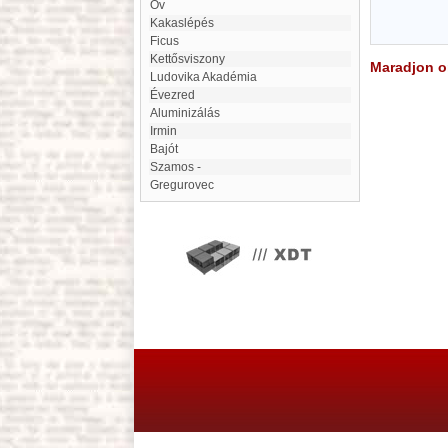
öv
Kakaslépés
Ficus
Kettősviszony
Maradjon on
Ludovika Akadémia
Évezred
Aluminizálás
Irmin
Bajót
Szamos -
Gregurovec