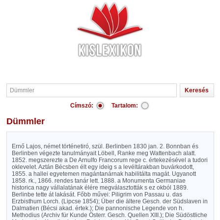
Címszó:
Tartalom:
Dümmler
Ernő Lajos, német történetiró, szül. Berlinben 1830 jan. 2. Bonnban és
Berlinben végezte tanulmányait Löbell, Ranke meg Wattenbach alatt.
1852. megszerezte a De Arnulfo Francorum rege c. értekezésével a tudori
oklevelet. Aztán Bécsben élt egy ideig s a levéltárakban buvárkodott,
1855. a hallei egyetemen magántanárnak habilitálta magát. Ugyanott
1858. rk., 1866. rendes tanár lett. 1888. a Monumenta Germaniae
historica nagy vállalatának élére megválasztották s ez okból 1889.
Berlinbe tette át lakását. Főbb művei: Piligrim von Passau u. das
Erzbisthum Lorch. (Lipcse 1854); Über die ältere Gesch. der Südslaven in
Dalmatien (Bécsi akad. értek.); Die pannonische Legende von h.
Methodius (Archiv für Kunde Österr. Gesch. Quellen XIII.); Die Südöstliche