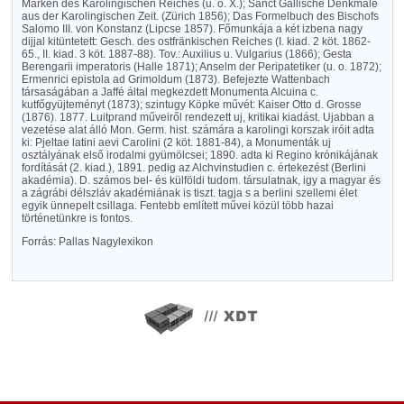
Marken des Karolingischen Reiches (u. o. X.); Sanct Gallische Denkmale
aus der Karolingischen Zeit. (Zürich 1856); Das Formelbuch des Bischofs
Salomo III. von Konstanz (Lipcse 1857). Főmunkája a két izbena nagy
dijjal kitüntetett: Gesch. des ostfränkischen Reiches (I. kiad. 2 köt. 1862-
65., II. kiad. 3 köt. 1887-88). Tov.: Auxilius u. Vulgarius (1866); Gesta
Berengarii imperatoris (Halle 1871); Anselm der Peripatetiker (u. o. 1872);
Ermenrici epistola ad Grimoldum (1873). Befejezte Wattenbach
társaságában a Jaffé által megkezdett Monumenta Alcuina c.
kutfőgyüjteményt (1873); szintugy Köpke művét: Kaiser Otto d. Grosse
(1876). 1877. Luitprand műveiről rendezett uj, kritikai kiadást. Ujabban a
vezetése alat álló Mon. Germ. hist. számára a karolingi korszak iróit adta
ki: Pjeltae latini aevi Carolini (2 köt. 1881-84), a Monumenták uj
osztályának első irodalmi gyümölcsei; 1890. adta ki Regino krónikájának
fordítását (2. kiad.), 1891. pedig az Alchvinstudien c. értekezést (Berlini
akadémia). D. számos bel- és külföldi tudom. társulatnak, igy a magyar és
a zágrábi délszláv akadémiának is tiszt. tagja s a berlini szellemi élet
egyik ünnepelt csillaga. Fentebb említett művei közül több hazai
történetünkre is fontos.
Forrás: Pallas Nagylexikon