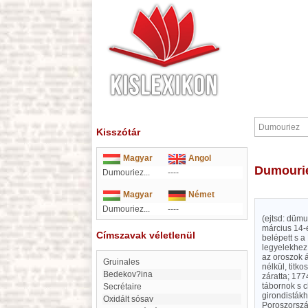
Kisszótár
Magyar
Angol
Dumouri
Dumouriez...
----
Magyar
Német
Dumouriez...
----
(ejtsd: düm
március 14-
Címszavak véletlenül
belépett s a
legyelekhez 
az oroszok á
Gruinales
nélkül, titk
Bedekov?ina
záratta; 17
tábornok s c
Secrétaire
girondistákh
Oxidált sósav
Poroszország