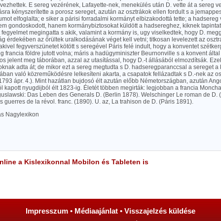
vezhettek. E sereg vezérének, Lafayette-nek, menekülés után D. vette át a sereg v
sra kényszerítette a porosz sereget, azután az osztrákok ellen fordult s a jemapp
mot elfoglalta; e siker a párisi forradalmi kormányt elbizakodottá tette; a hadsere
em gondoskodott, hanem kormánybiztosokat küldött a hadsereghez, kiknek tapintatla
 fegyelmet megingatta s akik, valamint a kormány is, ugy viselkedtek, hogy D. meg
g érdekében az őrültek uralkodásának véget kell vetni; titkosan levelezett az oszt
akivel fegyverszünetet kötött s seregével Páris felé indult, hogy a konventet szétker
francia földre jutott volna; máris a hadügyminiszter Beurnonville s a konvent által
s jelent meg táborában, azzal az utasítással, hogy D.-t állásából elmozdítsák. Eze
oknak adta át; de mikor ezt a sereg megtudta s D. hadseregparanccsal a sereget a 
sában való közreműködésre lelkesíteni akarta, a csapatok fellázadtak s D.-nek az os
1793 ápr. 4.). Mint hazátlan bujdosó élt azután előbb Németországban, azután Ang
 kapott nyugdijból élt 1823-ig. Életét többen megirták: legjobban a francia Moncha
uslawski: Das Leben des Generals D. (Berlin 1878). Welschinger Le roman de D. (
 guerres de la révol. franc. (1890). U. az, La trahison de D. (Páris 1891).
las Nagylexikon
line a Kislexikonnal Mobilon és Tableten is
Impresszum
•
Médiaajánlat
•
Visszajelzés küldése