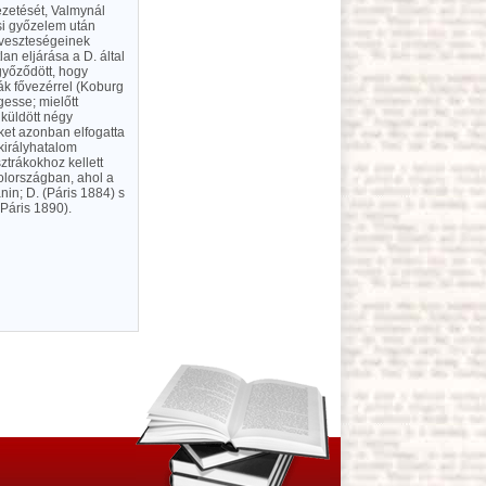
ezetését, Valmynál
esi győzelem után
g veszteségeinek
n eljárása a D. által
győződött, hogy
rák fővezérrel (Koburg
gesse; mielőtt
 küldött négy
ket azonban elfogatta
királyhatalom
ztrákokhoz kellett
olországban, ahol a
nin; D. (Páris 1884) s
Páris 1890).