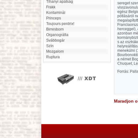
Tihanyi apátság
sereget szer
Frakk
visszavonulá
egész Belgiu
Kontaminál
pótlásáról n
Princeps
megalapított
Toujours perdrix!
Franciaorszá
herceggel), 
Birresborn
azonban még 
Organográfia
kormánybizto
Svábbogár
s az osztrák
szín
helyreállítá
menekülni (
mozgalom
Bourbonoktól
Ruptura
a német Bog
Chuquet, Les
Forrás: Pal
Maradjon on