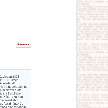
 közelében 1823
l; 1768. ismét
 konfederált
t vett a háboruban, de
on miniszter tudta
ta s a Bastillebe
lmazták; 1778-ban
a mérsékeltebb
hogy Ausztriának és
itása alatt forradalmi