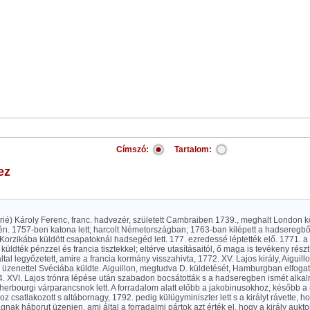
Címszó:
Tartalom:
ez
urié) Károly Ferenc, franc. hadvezér, született Cambraiben 1739., meghalt London
én. 1757-ben katona lett; harcolt Németországban; 1763-ban kilépett a hadseregbő
 Korzikába küldött csapatoknál hadsegéd lett. 177. ezredessé léptették elő. 1771. a
küldték pénzzel és francia tisztekkel; eltérve utasításaitól, ő maga is tevékeny rész
ltal legyőzetett, amire a francia kormány visszahivta, 1772. XV. Lajos király, Aiguill
os üzenettel Svéciába küldte. Aiguillon, megtudva D. küldetését, Hamburgban elfogat
74. XVI. Lajos trónra lépése után szabadon bocsátották s a hadseregben ismét alka
herbourgi várparancsnok lett. A forradalom alatt előbb a jakobinusokhoz, később 
oz csatlakozott s altábornagy, 1792. pedig külügyminiszter lett s a királyt rávette, 
nak háborut üzenjen, ami által a forradalmi pártok azt érték el, hogy a király auktor