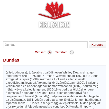
Címszó:
Tartalom:
Dundas
(ejtsd: döndesz), 1. Jakab sir, valódi nevén Whitley Deans sir, angol
tengernagy, szül. 1875 dec. 4., megh. Weymouthban 1862 okt. 3. Angol
szolgálatba lépve (1799), résztvett a Hollandia ellen intézett
expedicióban, továbbá Alexandria körülzárolásában (1800), Stralsund
védelmében és Kopenhágának bombáztatásában (1807). Azután még
néhány évig a keleti tengeren, 1815-19-ig pedig a földközi tengeren
állomásozó hajóhadon szolgált. 1841. ellentengernaggyá és a
tengerészeti főhivatal (Admiralty) lordjának nevezték ki. Azután tagja lett
az alsóháznak, 1851. végén pedig az angol földközi tengeri hajóhadnak
főparancsnoka. 1852 dec. altengernaggyá léptették elő. Midőn pedig az
oroszok a dunai fejedelemségekbe vonultak, D. Konstantinápoly