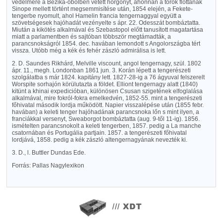
védelmére a Bezika-öbölben vetett horgonyt, ahonnan a török flottának
Sinope mellett történt megsemmisítése után, 1854 elején, a Fekete-
tengerbe nyomult, ahol Hamelin francia tengernaggyal együtt a
szövetségesek hajóhadát vezényelte s ápr. 22. Odesszát bombáztatta.
Miután a kikötés alkalmával és Szebastopol előtt tanusított magatartása
miatt a parlamentben és sajtóban többször megtámadták, a
parancsnokságról 1854. dec. havában lemondott s Angolországba tért
vissza. Utóbb még a kék és fehér zászló admirálisa is lett.
2. D. Saundes Rikhárd, Melville viscount, angol tengernagy, szül. 1802
ápr. 11., megh. Londonban 1861 jun. 3. Korán lépett a tengerészeti
szolgálatba s már 1824. kapitány lett. 1827-28-ig a 76 ágyuval felszerelt
Worspite sorhajón körülutazta a földet. Elliont tengernagy alatt (1840)
kitünt a khinai expedicióban, különösen Csusan szigetének elfoglalása
alkalmával, mire fokról-fokra emelkedvén, 1852-55. mint a tengerészeti
főhivatal második lordja működött. Napier visszalépése után (1855 febr.
havában) a keleti tenger hajóhadának parancsnoka lőn s mint ilyen, a
franciákkal versenyt, Sweaborgot bombáztatta (aug. 9-től 11-ig). 1856.
ismételten parancsnokolt a keleti tengerben, 1857. pedig a La manche
csatornában és Portugália partjain. 1857. a tengerészeti főhivatal
lordjává, 1858. pedig a kék zászló altengernagyának nevezték ki.
3. D., l. Buttler Dundas Ede.
Forrás: Pallas Nagylexikon