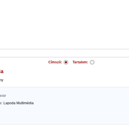
Címszó:
Tartalom:
ia
ny
avar
te:
Lapoda Multimédia