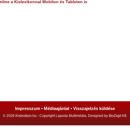
line a Kislexikonnal Mobilon és Tableten is
Impresszum
•
Médiaajánlat
•
Visszajelzés küldése
© 2026 Kislexikon.hu - Copyright Lapoda Multimédia, Designed by BioDigit Kft.