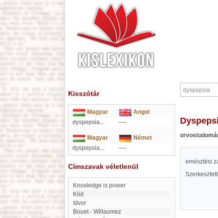
Kisszótár
Magyar
Angol
dyspeps
dyspepsia...
----
orvostudomá
Magyar
Német
dyspepsia...
----
emésztési z
Címszavak véletlenül
Szerkesztet
Knoxledge is power
Köd
Idvor
Bouet - Willaumez