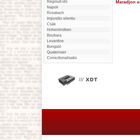
Régmult idő
Maradjon on
Napoli
Rossbach
Impositio silentio
Csák
Hohenlindben
Biszkara
Levantine
bungaló
Quaternaer
Correctionalisatio