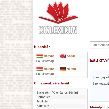
Kisszótár
Magyar
Angol
Eau d"
Eau d"Armag...
----
Magyar
Német
Eau d"Armag...
----
(franc., ejt
Címszavak véletlenül
Szerkesztet
Backström, Péter János Edvárd
Perroquet
Jedikule
Kaprilsav
Maradjon on