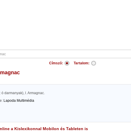
Címszó:
Tartalom:
Armagnac
sd: ó darmanyak), l. Armagnac.
te:
Lapoda Multimédia
line a Kislexikonnal Mobilon és Tableten is