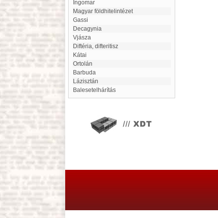
Ingomar
Magyar földhitelintézet
Gassi
Decagynia
Vjásza
diftéria, difteritisz
Kátai
Ortolán
Barbuda
Lázisztán
Balesetelhárítás