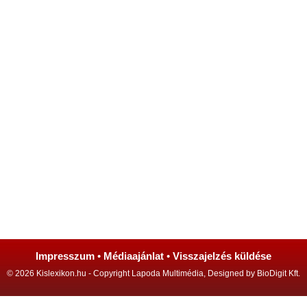
Impresszum
•
Médiaajánlat
•
Visszajelzés küldése
© 2026 Kislexikon.hu - Copyright Lapoda Multimédia, Designed by BioDigit Kft.