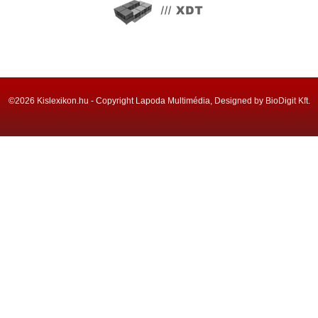
©2026 Kislexikon.hu - Copyright Lapoda Multimédia, Designed by BioDigit Kft.