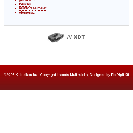
gravitáció
törvény
relativitáselmélet
efemerisz
©2026 Kislexikon.hu - Copyright Lapoda Multimédia, Designed by BioDigit Kft.