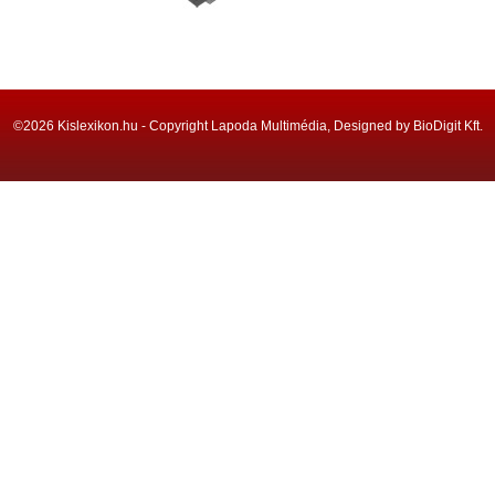
©2026 Kislexikon.hu - Copyright Lapoda Multimédia, Designed by BioDigit Kft.