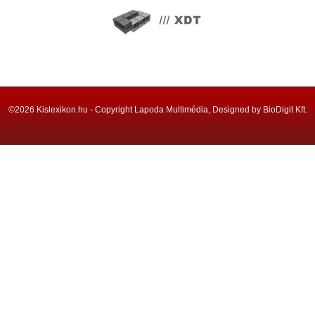
©2026 Kislexikon.hu - Copyright Lapoda Multimédia, Designed by BioDigit Kft.