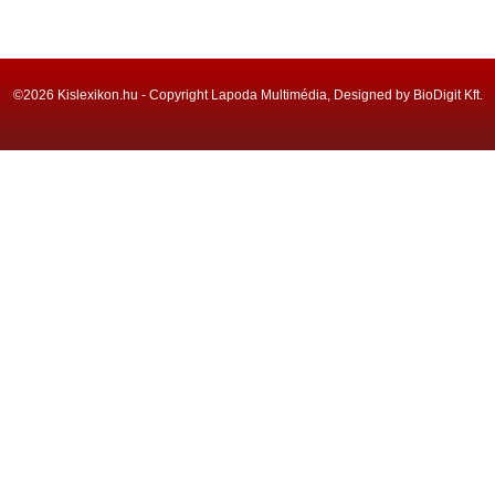
©2026 Kislexikon.hu - Copyright Lapoda Multimédia, Designed by BioDigit Kft.