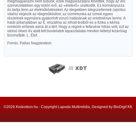
megmagyarázni nem tudunk; ezek magyarázatára felvették, hogy az élő
szervezetekben egy külön erő, az «életerő» uralkodik. Ez kormányozza
és tartja fenn az életműködéseket. Az idegekben idegszellemek (spiritus
vitalis) végezik az idegműködést; az izommunka az izmok egyes
részeinek egymásra gyakorlott vonzó hatásának az eredménye lenne. A
halál pillanatában az É. elszállna az elhalt testből és a fizika s kémia
romboló erőinek adná át a tért. Hogy a régiek e feltevése hibás volt, ezt az
utolsó ötven év alatt tett buvárlatok tapasztalatai minden kételyt kizárólag
bizonyítják. L. Élet.
Forrás: Pallas Nagylexikon
©2026 Kislexikon.hu - Copyright Lapoda Multimédia, Designed by BioDigit Kft.