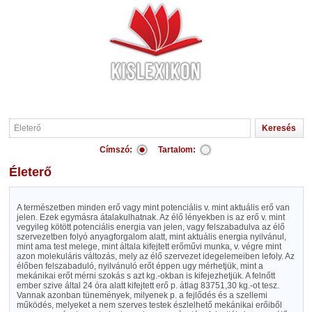
Címszó:
Tartalom:
Életerő
A természetben minden erő vagy mint potenciális v. mint aktuális erő van
jelen. Ezek egymásra átalakulhatnak. Az élő lényekben is az erő v. mint
vegyileg kötött potenciális energia van jelen, vagy felszabadulva az élő
szervezetben folyó anyagforgalom alatt, mint aktuális energia nyilvánul,
mint ama test melege, mint általa kifejtett erőművi munka, v. végre mint
azon molekuláris változás, mely az élő szervezet idegelemeiben lefoly. Az
élőben felszabaduló, nyilvánuló erőt éppen ugy mérhetjük, mint a
mekánikai erőt mérni szokás s azt kg.-okban is kifejezhetjük. A felnőtt
ember szive által 24 óra alatt kifejtett erő p. átlag 83751,30 kg.-ot tesz.
Vannak azonban tünemények, milyenek p. a fejlődés és a szellemi
működés, melyeket a nem szerves testek észlelhető mekánikai erőiből