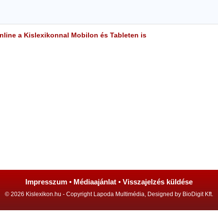
line a Kislexikonnal Mobilon és Tableten is
Impresszum
•
Médiaajánlat
•
Visszajelzés küldése
© 2026 Kislexikon.hu - Copyright Lapoda Multimédia, Designed by BioDigit Kft.