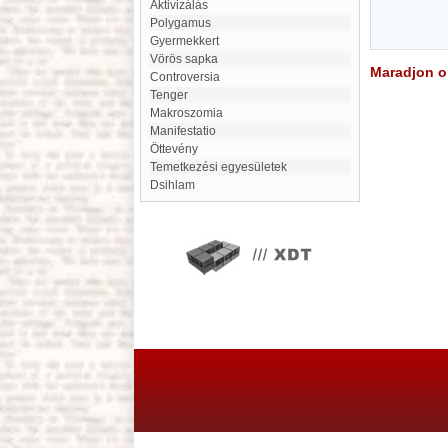
Aktivizálás
Polygamus
Gyermekkert
Vörös sapka
Maradjon on
Controversia
Tenger
Makroszomia
Manifestatio
Öttevény
Temetkezési egyesületek
Dsihlam