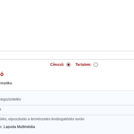
Címszó:
Tartalom:
ió
ematika
 megszüntetés
s
és, elpusztulás a természetes kiválogatódás során
te:
Lapoda Multimédia