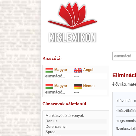
Kisszótár
Magyar
Angol
eliminác
elimináció...
----
élővilág, mat
Magyar
Német
elimináció...
----
eltávolítás;
Címszavak véletlenül
kiküszöbölé
Munkásvédő törvények
megsemmisül
Renius
Derencsényi
Szerkesztet
Spree