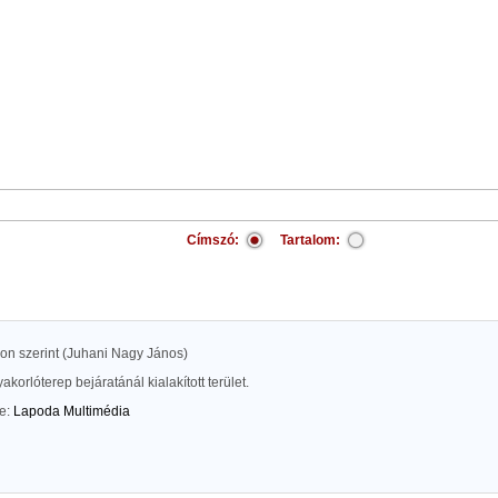
Címszó:
Tartalom:
kon szerint (Juhani Nagy János)
akorlóterep bejáratánál kialakított terület.
te:
Lapoda Multimédia