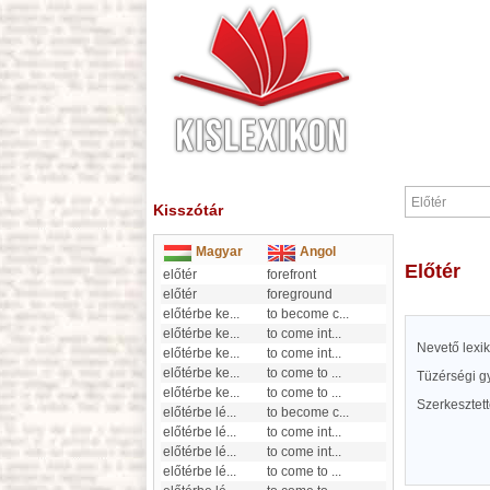
Kisszótár
Magyar
Angol
Előtér
előtér
forefront
előtér
foreground
előtérbe ke
...
to become c
...
előtérbe ke
...
to come int
...
Nevető lexi
előtérbe ke
...
to come int
...
előtérbe ke
...
to come to
...
Tüzérségi gy
előtérbe ke
...
to come to
...
Szerkesztet
előtérbe lé
...
to become c
...
előtérbe lé
...
to come int
...
előtérbe lé
...
to come int
...
előtérbe lé
...
to come to
...