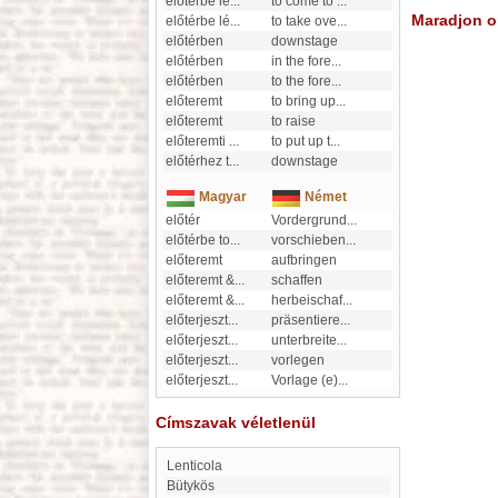
előtérbe lé
...
to come to
...
Maradjon on
előtérbe lé
...
to take ove
...
előtérben
downstage
előtérben
in the fore
...
előtérben
to the fore
...
előteremt
to bring up
...
előteremt
to raise
előteremti
...
to put up t
...
előtérhez t
...
downstage
Magyar
Német
előtér
Vordergrund
...
előtérbe to
...
vorschieben
...
előteremt
aufbringen
előteremt &
...
schaffen
előteremt &
...
herbeischaf
...
előterjeszt
...
präsentiere
...
előterjeszt
...
unterbreite
...
előterjeszt
...
vorlegen
előterjeszt
...
Vorlage (e)
...
Címszavak véletlenül
Lenticola
Bütykös