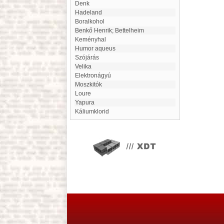
Denk
Hadeland
Boralkohol
Benkő Henrik; Bettelheim
Keményhal
Humor aqueus
Szójárás
Velika
Elektronágyú
Moszkitók
loure
Yapura
Káliumklorid