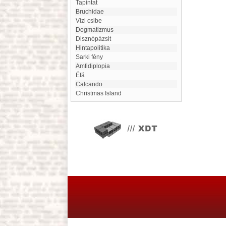
Tapintat
Bruchidae
Vizi csibe
dogmatizmus
Disznópázsit
hintapolitika
Sarki fény
Amfidiplopia
Éfá
calcando
Christmas Island