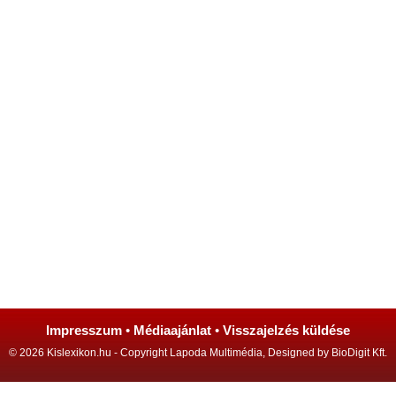
Impresszum
•
Médiaajánlat
•
Visszajelzés küldése
© 2026 Kislexikon.hu - Copyright Lapoda Multimédia, Designed by BioDigit Kft.