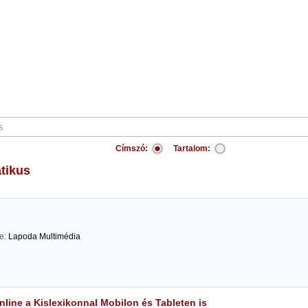
Címszó:
Tartalom:
tikus
te:
Lapoda Multimédia
line a Kislexikonnal Mobilon és Tableten is