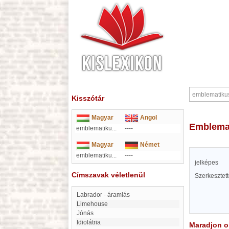
Kisszótár
Magyar
Angol
emblema
emblematiku...
----
Magyar
Német
emblematiku...
----
jelképes
Címszavak véletlenül
Szerkesztet
Labrador - áramlás
Limehouse
Jónás
idiolátria
Maradjon on