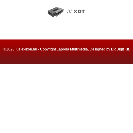
©2026 Kislexikon.hu - Copyright Lapoda Multimédia, Designed by BioDigit Kft.