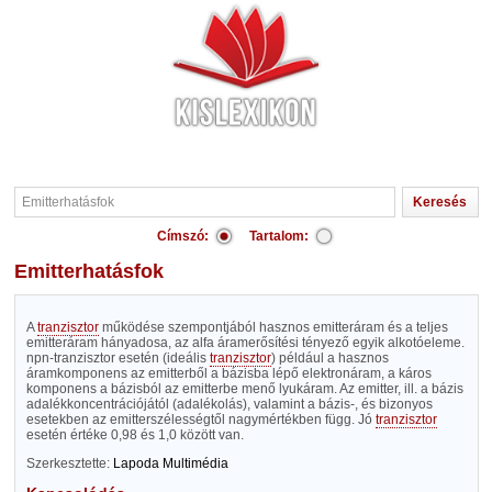
Címszó:
Tartalom:
Emitterhatásfok
A
tranzisztor
működése szempontjából hasznos emitteráram és a teljes
emitteráram hányadosa, az alfa áramerősítési tényező egyik alkotóeleme.
npn-tranzisztor esetén (ideális
tranzisztor
) például a hasznos
áramkomponens az emitterből a bázisba lépő elektronáram, a káros
komponens a bázisból az emitterbe menő lyukáram. Az emitter, ill. a bázis
adalékkoncentrációjától (adalékolás), valamint a bázis-, és bizonyos
esetekben az emitterszélességtől nagymértékben függ. Jó
tranzisztor
esetén értéke 0,98 és 1,0 között van.
Szerkesztette:
Lapoda Multimédia