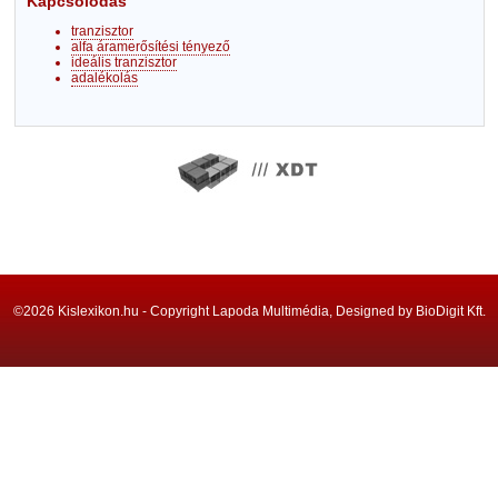
Kapcsolódás
tranzisztor
alfa áramerősítési tényező
ideális tranzisztor
adalékolás
©2026 Kislexikon.hu - Copyright Lapoda Multimédia, Designed by BioDigit Kft.