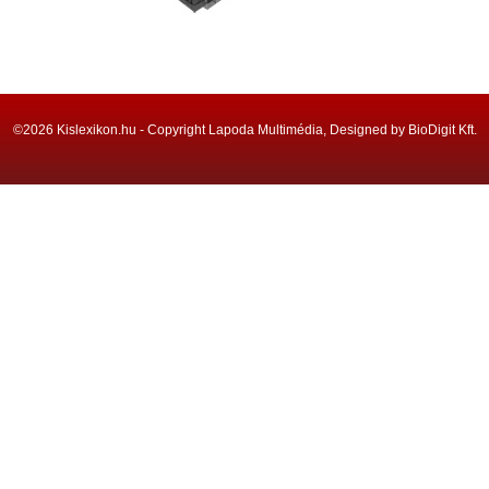
©2026 Kislexikon.hu - Copyright Lapoda Multimédia, Designed by BioDigit Kft.