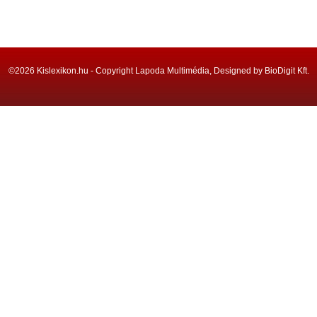
©2026 Kislexikon.hu - Copyright Lapoda Multimédia, Designed by BioDigit Kft.