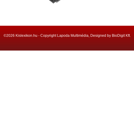
©2026 Kislexikon.hu - Copyright Lapoda Multimédia, Designed by BioDigit Kft.