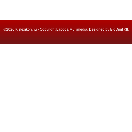
©2026 Kislexikon.hu - Copyright Lapoda Multimédia, Designed by BioDigit Kft.