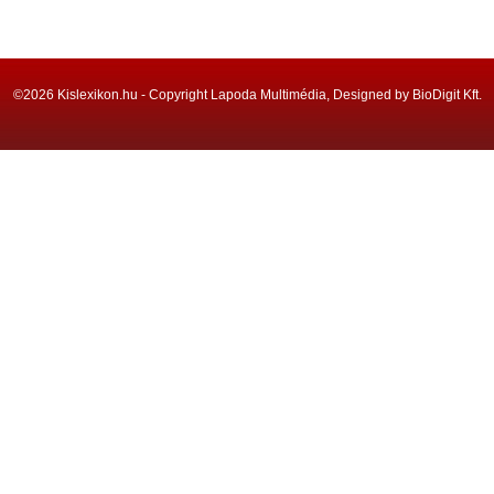
©2026 Kislexikon.hu - Copyright Lapoda Multimédia, Designed by BioDigit Kft.