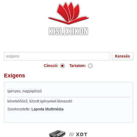
Címszó:
Tartalom:
exigens
igényes, nagyigényű
követelődző, túlzott igényeket támasztó
Szerkesztette:
Lapoda Multimédia