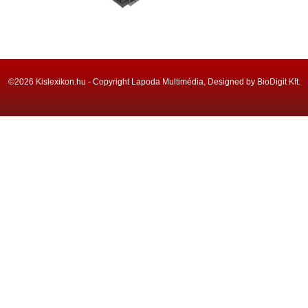
©2026 Kislexikon.hu - Copyright Lapoda Multimédia, Designed by BioDigit Kft.