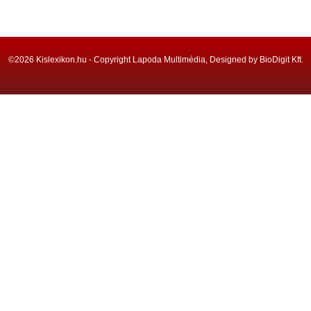
©2026 Kislexikon.hu - Copyright Lapoda Multimédia, Designed by BioDigit Kft.