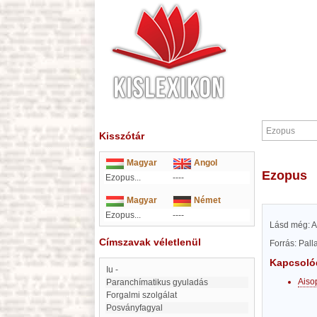
Kisszótár
Magyar
Angol
Ezopus
Ezopus...
----
Magyar
Német
Ezopus...
----
Lásd még: A
Címszavak véletlenül
Forrás: Pal
Kapcsoló
iu -
Aiso
Paranchímatikus gyuladás
Forgalmi szolgálat
Posványfagyal