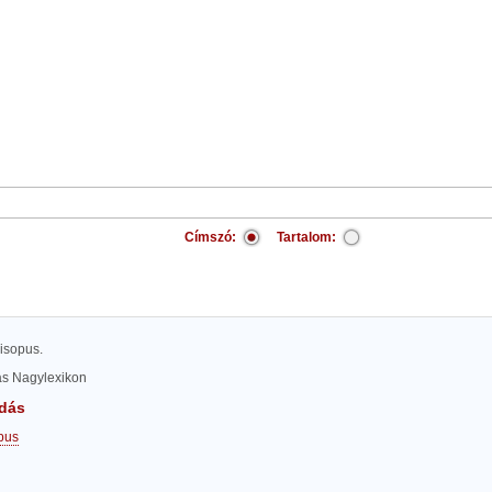
Címszó:
Tartalom:
isopus.
las Nagylexikon
dás
pus