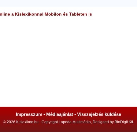
line a Kislexikonnal Mobilon és Tableten is
Impresszum
•
Médiaajánlat
•
Visszajelzés küldése
© 2026 Kislexikon.hu - Copyright Lapoda Multimédia, Designed by BioDigit Kft.