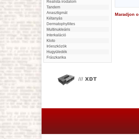
Realista irodalom
Tandem
anasztigmát
Maradjon on
Kétanyás
Dermatophyllites
multinukleáris
interkaláció
Kloto
Iróeszközök
Hugyüledék
Frászkarika