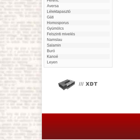
Ferenc
Aversa
Lélektapasztó
Gáti
Homosporus
Gyümölcs
Felszinti mivelés
Namslau
Salamin
Buró
kanoé
Leyen