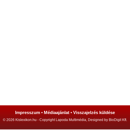
Impresszum
•
Médiaajánlat
•
Visszajelzés küldése
© 2026 Kislexikon.hu - Copyright Lapoda Multimédia, Designed by BioDigit Kft.