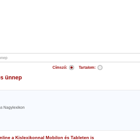
Címszó:
Tartalom:
es ünnep
las Nagylexikon
line a Kislexikonnal Mobilon és Tableten is