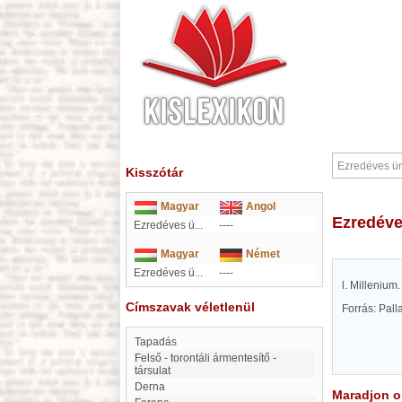
Kisszótár
Magyar
Angol
Ezredév
Ezredéves ü...
----
Magyar
Német
Ezredéves ü...
----
l. Millenium.
Címszavak véletlenül
Forrás: Pal
Tapadás
Felső - torontáli ármentesítő -
társulat
Derna
Maradjon on