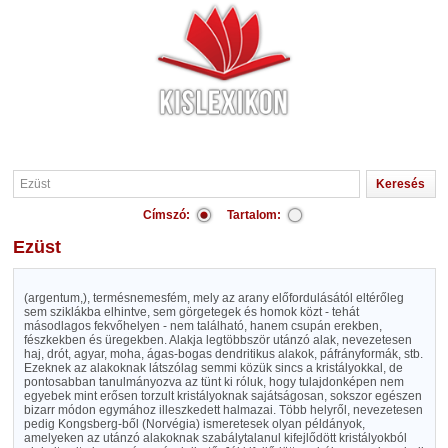
Címszó:
Tartalom:
Ezüst
(argentum,), termésnemesfém, mely az arany előfordulásától eltérőleg
sem sziklákba elhintve, sem görgetegek és homok közt - tehát
másodlagos fekvőhelyen - nem található, hanem csupán erekben,
fészkekben és üregekben. Alakja legtöbbször utánzó alak, nevezetesen
haj, drót, agyar, moha, ágas-bogas dendritikus alakok, páfrányformák, stb.
Ezeknek az alakoknak látszólag semmi közük sincs a kristályokkal, de
pontosabban tanulmányozva az tünt ki róluk, hogy tulajdonképen nem
egyebek mint erősen torzult kristályoknak sajátságosan, sokszor egészen
bizarr módon egymához illeszkedett halmazai. Több helyről, nevezetesen
pedig Kongsberg-ből (Norvégia) ismeretesek olyan példányok,
amelyeken az utánzó alakoknak szabálytalanul kifejlődött kristályokból