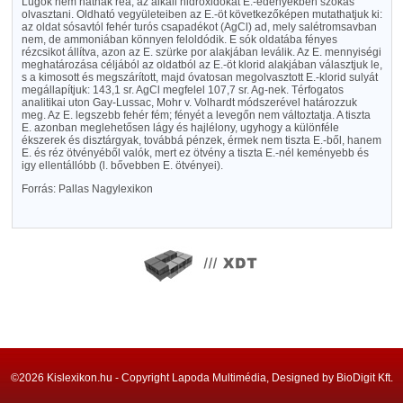
Lugok nem hatnak reá; az alkali hidroxidokat E.-edényekben szokás
olvasztani. Oldható vegyületeiben az E.-öt következőképen mutathatjuk ki:
az oldat sósavtól fehér turós csapadékot (AgCl) ad, mely salétromsavban
nem, de ammoniában könnyen feloldódik. E sók oldatába fényes
rézcsikot állítva, azon az E. szürke por alakjában leválik. Az E. mennyiségi
meghatározása céljából az oldatból az E.-öt klorid alakjában választjuk le,
s a kimosott és megszárított, majd óvatosan megolvasztott E.-klorid sulyát
megállapítjuk: 143,1 sr. AgCl megfelel 107,7 sr. Ag-nek. Térfogatos
analitikai uton Gay-Lussac, Mohr v. Volhardt módszerével határozzuk
meg. Az E. legszebb fehér fém; fényét a levegőn nem változtatja. A tiszta
E. azonban meglehetősen lágy és hajlélony, ugyhogy a különféle
ékszerek és disztárgyak, továbbá pénzek, érmek nem tiszta E.-ből, hanem
E. és réz ötvényéből valók, mert ez ötvény a tiszta E.-nél keményebb és
igy ellentállóbb (l. bővebben E. ötvényei).
Forrás: Pallas Nagylexikon
©2026 Kislexikon.hu - Copyright Lapoda Multimédia, Designed by BioDigit Kft.