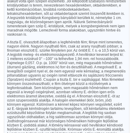
alakult volta igen szépen észlelhető. Jól kifejlődött szabályos rendszerbeli
kristályokban is terem, nevezetesen hexaéderekben, oktaéderekben, e
kettő kombinációiban, továbbá rombodekaéderben,
tetrakiszhexaéderben, sőt az oktaéderlapok szerint összenőtt ikrekben is.
A legszebb kristályok Kongsberg bányáiból kerültek ki, némelyike 1 cm.
nagyságu, de közönségesen igen aprók. Nálunk Selmecbányáról
ismeretesek igen szép E.-kristályok, melyek a kongsbergieknek nem igen
maradnak mögötte. Lemezlevél forma alakokban, ugyszintén hintve és
vaskosan is.
A tiszta E. olvasztott állapotban a legfehérebb fém; fénye mint ismeretes,
nagyon élénk. Nagyon nyujtható fém, csak az arany nyujtható jobban; a
finoman eloszlott E. szürke fénytelen por. Az öntött E. f. s.-a 10,5 körül van.
A legjobb meleg- és elektromosságvezető. A hevítéskor keveset terjed ki:
1 méteres ezüstrud 0° --100° ra felhevítve 1,94 mm.-rel hosszabbodik.
Fajmelege 0,057. O.p.-ja. 1000° körül van, még magasabb hőmérséken
(durranó gázláng, elektromos iv) forr és desztillálható. A megolvadt E. a
levegőből oxigént nyel el, de nem egyesül vele kémiailag; a megmeredés
pillanatában ugyanis az oxigén ismét eltávozik és sajátszerü fröccsenés
(Spratzen) észlelhető. Csupán a tiszta E. bir e sajátsággal. Más fémekkel
könnyen összeolvasztható; e fém ötvényei közül a rézötvények a
legfontosabbak. Sem közönséges, sem magasabb hőmérséken nem
egyesül a levegő oxigénjével, azonban vékony E.-dróton igen erős
elektromos áramot átvezetve, oxiddá ég el. A finoman eloszlott E.-öt az
ozon szuperoxiddá alakítja. A halogén elemekkel (klór, bróm, jód)
könnyen egyesül. Különösen a kénnel képez könnyen vegyületet, ezért
az E.-tárgyak kénhidrogén tartalmu levegőben, sőt kéntartalmu ételekben
ezüstszulfid képződése folytán megbarnulnak. A legtöbb hig savban
ugyszólván oldhatatlan; a hig salétromsav azonban könnyel oldja.
Jodhidrogénsavval már közönséges hőmérséken hidrogén fejlődése
közben E.-jodiddá alakul. A tömény kénsavval való hevítéskor kéndioxid
fejlődése közben E.-szulfát képződik. Krómsav vörös E.-kromáttá alakítja.