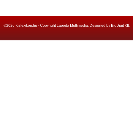
©2026 Kislexikon.hu - Copyright Lapoda Multimédia, Designed by BioDigit Kft.