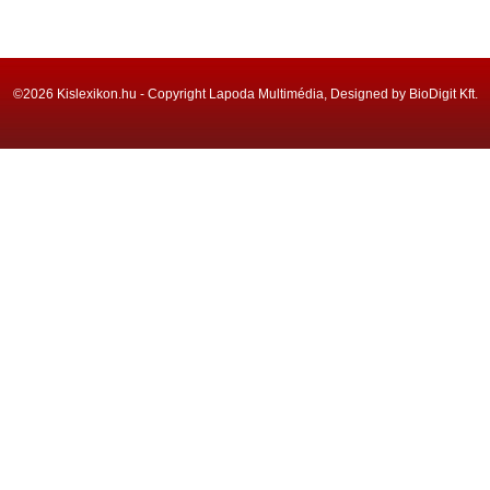
©2026 Kislexikon.hu - Copyright Lapoda Multimédia, Designed by BioDigit Kft.