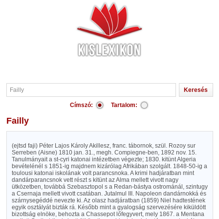
Címszó:
Tartalom:
Failly
(ejtsd faji) Péter Lajos Károly Akillesz, franc. tábornok, szül. Rozoy sur
Serreben (Aisne) 1810 jan. 31., megh. Compiegne-ben, 1892 nov. 15.
Tanulmányait a st-cyri katonai intézetben végezte; 1830. kitünt Algeria
bevételénél s 1851-ig majdnem kizárólag Afrikában szolgált. 1848-50-ig a
toulousi katonai iskolának volt parancsnoka. A krimi hadjáratban mint
dandárparancsnok vett részt s kitünt az Alma mellett vivott nagy
ütközetben, továbbá Szebasztopol s a Redan-bástya ostrománál, szintugy
a Csernaja mellett vivott csatában. Jutalmul III. Napoleon dandárnokká és
szárnysegéddé nevezte ki. Az olasz hadjáratban (1859) Niel hadtestének
egyik osztályát bizták rá. Később mint a gyalogság szervezésére kiküldött
bizottság elnöke, behozta a Chassepot lőfegyvert, mely 1867. a Mentana