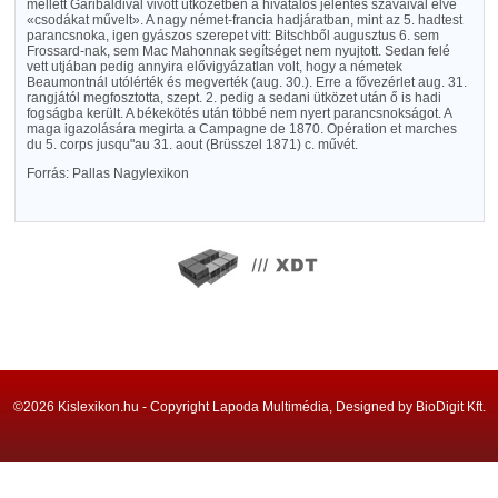
mellett Garibaldival vivott ütközetben a hivatalos jelentés szavaival élve
«csodákat művelt». A nagy német-francia hadjáratban, mint az 5. hadtest
parancsnoka, igen gyászos szerepet vitt: Bitschből augusztus 6. sem
Frossard-nak, sem Mac Mahonnak segítséget nem nyujtott. Sedan felé
vett utjában pedig annyira elővigyázatlan volt, hogy a németek
Beaumontnál utólérték és megverték (aug. 30.). Erre a fővezérlet aug. 31.
rangjától megfosztotta, szept. 2. pedig a sedani ütközet után ő is hadi
fogságba került. A békekötés után többé nem nyert parancsnokságot. A
maga igazolására megirta a Campagne de 1870. Opération et marches
du 5. corps jusqu"au 31. aout (Brüsszel 1871) c. művét.
Forrás: Pallas Nagylexikon
©2026 Kislexikon.hu - Copyright Lapoda Multimédia, Designed by BioDigit Kft.