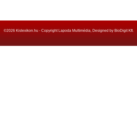
©2026 Kislexikon.hu - Copyright Lapoda Multimédia, Designed by BioDigit Kft.