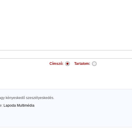
Címszó:
Tartalom:
agy kényeskedő szeszélyeskedés.
te:
Lapoda Multimédia