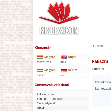
Kisszótár
Magyar
Angol
Fakszni
faksznizás
fuss
pejoratív
Magyar
Német
Fakszni...
----
Akadékos v
Címszavak véletlenül
Szerkesztet
Cittavecchia
Gleichen - Russwurm
Seregélyfélék
Smyth