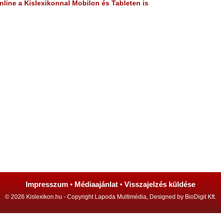
line a Kislexikonnal Mobilon és Tableten is
Impresszum
•
Médiaajánlat
•
Visszajelzés küldése
© 2026 Kislexikon.hu - Copyright Lapoda Multimédia, Designed by BioDigit Kft.