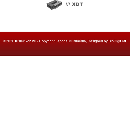
©2026 Kislexikon.hu - Copyright Lapoda Multimédia, Designed by BioDigit Kft.