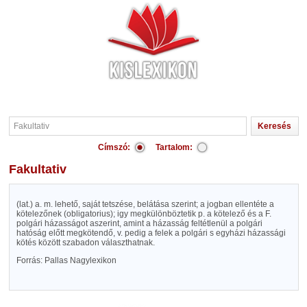
Címszó:
Tartalom:
Fakultativ
(lat.) a. m. lehető, saját tetszése, belátása szerint; a jogban ellentéte a
kötelezőnek (obligatorius); igy megkülönböztetik p. a kötelező és a F.
polgári házasságot aszerint, amint a házasság feltétlenül a polgári
hatóság előtt megkötendő, v. pedig a felek a polgári s egyházi házassági
kötés között szabadon választhatnak.
Forrás: Pallas Nagylexikon