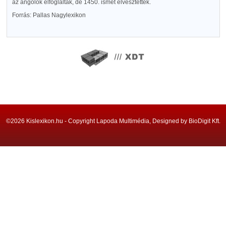
az angolok elfoglalták, de 1450. ismét elvesztették.
Forrás: Pallas Nagylexikon
©2026 Kislexikon.hu - Copyright Lapoda Multimédia, Designed by BioDigit Kft.