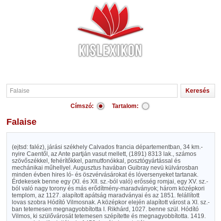
Címszó:
Tartalom:
Falaise
(ejtsd: faléz), járási székhely Calvados francia départementban, 34 km.-
nyire Caentől, az Ante partján vasut mellett, (1891) 8313 lak., számos
szövőszékkel, fehérítőkkel, pamutfonókkal, posztógyártással és
mechánikai műhellyel. Augusztus havában Guibray nevü külvárosban
minden évben hires ló- és öszvérvásárokat és lóversenyeket tartanak.
Érdekesek benne egy (XI. és XII. sz.-ból való) erősség romjai, egy XV. sz.-
ból való nagy torony és más erődítmény-maradványok; három középkori
templom, az 1127. alapított apátság maradványai és az 1851. felállított
lovas szobra Hódító Vilmosnak. A középkor elején alapított várost a XI. sz.-
ban tetemesen megnagyobbította I. Rikhárd, 1027. benne szül. Hódító
Vilmos, ki szülővárosát tetemesen szépítette és megnagyobbította. 1419.