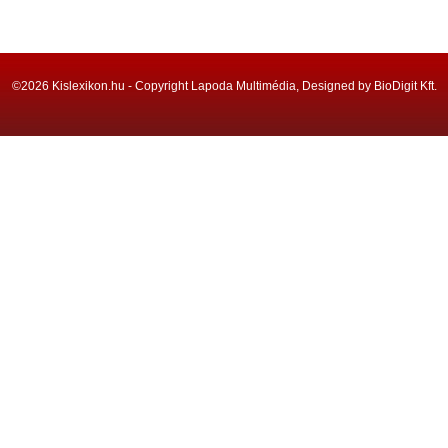
©2026 Kislexikon.hu - Copyright Lapoda Multimédia, Designed by BioDigit Kft.