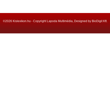
©2026 Kislexikon.hu - Copyright Lapoda Multimédia, Designed by BioDigit Kft.