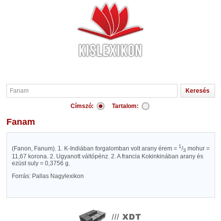
Címszó:
Tartalom:
Fanam
1
(Fanon, Fanum). 1. K-Indiában forgalomban volt arany érem =
/
mohur =
3
11,67 korona. 2. Ugyanott váltópénz. 2. A francia Kokinkinában arany és
ezüst suly = 0,3756 g.
Forrás: Pallas Nagylexikon