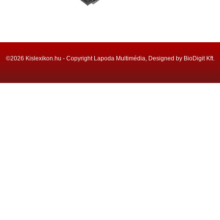
©2026 Kislexikon.hu - Copyright Lapoda Multimédia, Designed by BioDigit Kft.