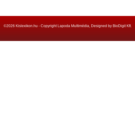
©2026 Kislexikon.hu - Copyright Lapoda Multimédia, Designed by BioDigit Kft.