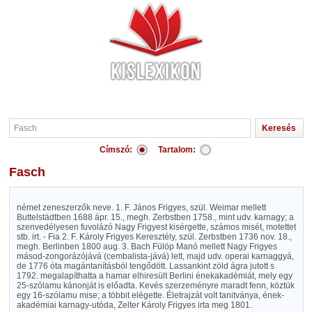
Címszó:
Tartalom:
Fasch
német zeneszerzők neve. 1. F. János Frigyes, szül. Weimar mellett
Buttelstädtben 1688 ápr. 15., megh. Zerbstben 1758., mint udv. karnagy; a
szenvedélyesen fuvolázó Nagy Frigyest kisérgette, számos misét, motettet
stb. irt. - Fia 2. F. Károly Frigyes Keresztély, szül. Zerbstben 1736 nov. 18.,
megh. Berlinben 1800 aug. 3. Bach Fülöp Manó mellett Nagy Frigyes
másod-zongorázójává (cembalista-jává) lett, majd udv. operai karnaggyá,
de 1776 óta magántanításból tengődött. Lassankint zöld ágra jutott s
1792. megalapíthatta a hamar elhiresült Berlini énekakadémiát, mely egy
25-szólamu kánonját is előadta. Kevés szerzeményre maradt fenn, köztük
egy 16-szólamu mise; a többit elégette. Életrajzát volt tanitványa, ének-
akadémiai karnagy-utóda, Zelter Károly Frigyes irta meg 1801.