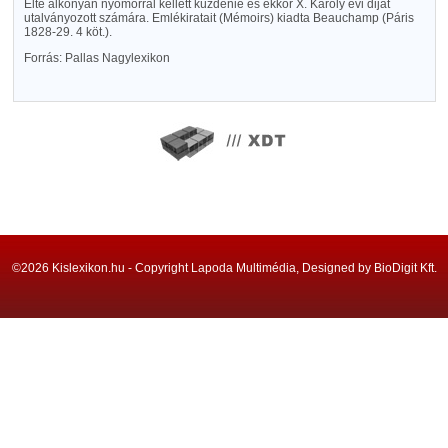
Élte alkonyán nyomorral kellett küzdenie és ekkor X. Károly évi dijat
utalványozott számára. Emlékiratait (Mémoirs) kiadta Beauchamp (Páris
1828-29. 4 köt.).
Forrás: Pallas Nagylexikon
©2026 Kislexikon.hu - Copyright Lapoda Multimédia, Designed by BioDigit Kft.