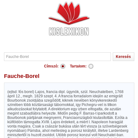
Címszó:
Tartalom:
Fauche-Borel
(ejtsd: fós borel) Lajos, francia dipl. ügynök, szül. Neuchatelben, 1768
ápril 12., megh. 1829 szept. 4. A francia forradalom idején az emigrált
Bourbonok zsoldjába szegődött, kiknek nevében könyvkereskedő
szinében több köztársasági tábornokkal, igy Pichegru-vel is titkon
alkudozásokat folytatott. A direktorium egy izben elfogatta, de azután
megint szabadlábra helyezte. Midőn pedig F. Barras-t iparkodott a
Bourbonok pártjának megnyerni, Franciaországból kiutasították. Ezóta a
külföldön támogatta XVIII. Lajos érdekeit, a miért I. Napoleon haragját
vonta magára. Csak a császár bukása után tért vissza (a szövetségesek
nyomában) Párisba, ahol mellesleg a porosz királytól, illetve Lardenberg
minisztertől is huzott zsoldot. Utóbb porosz konzul volt Neuchatel-ban.