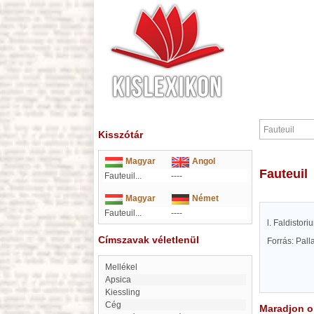
Kisszótár
Magyar
Angol
Fauteuil
Fauteuil...
----
Magyar
Német
Fauteuil...
----
l. Faldistor
Címszavak véletlenül
Forrás: Pal
Mellékel
Apsica
Kiessling
cég
Maradjon on