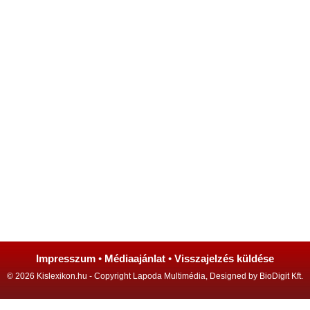
Impresszum
•
Médiaajánlat
•
Visszajelzés küldése
© 2026 Kislexikon.hu - Copyright Lapoda Multimédia, Designed by BioDigit Kft.