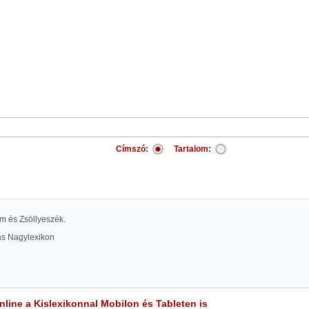
Címszó:
Tartalom:
ium és Zsöllyeszék.
las Nagylexikon
line a Kislexikonnal Mobilon és Tableten is