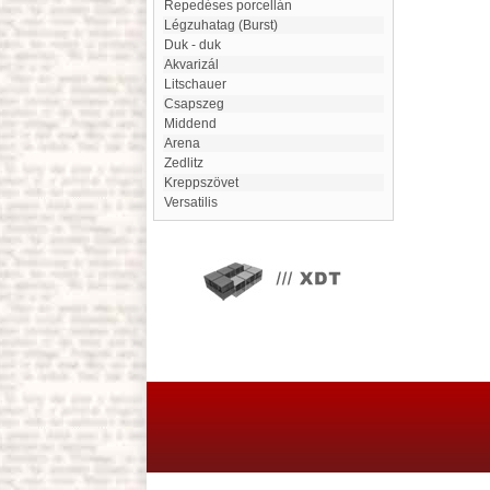
Repedéses porcellán
Légzuhatag (Burst)
duk - duk
akvarizál
Litschauer
Csapszeg
Middend
Arena
Zedlitz
Kreppszövet
Versatilis