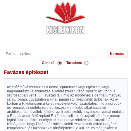
Címszó:
Tartalom:
Favázas építészet
az építőművészetnek az a neme, épületeket vagy egészen, vagy
nagyobbrészt - a szerkezeti alkotórészeket - fából készíti; az utóbbi a
szorosabban vett F. (l. Favázas fal), mig az előbbihez a germán, magyar,
szláv, román, ugyszintén a kinai, japáni stb. faépületek tartoznak. Az ó-
korban a F. különösen a keleti népeknél volt használatos, mig a görögök
és rómaiak az emlékszerü építkezésekre inkább alkalmatos kő-
architekturát művelték, jóllehet az ő építészetük is számos nyomát mutatja
a F. hatásának. A középkori F a fenmaradt irott és rajzolt példák nyomán
leginkább a tetőkre, erkélyekre és mennyezetekre szorítkozott, bár
kétségtelen, hogy Európa északi és keleti részein már akkor is egész
templomokat és lakóházakat fábólépítettek. A XIII. sz. és még inkább a