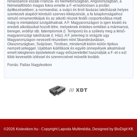
renaissance északi Francia- és Németországban, Angolországban, a
Németalföldön magas fokra emelte a F.-et különösen a profán
építkezésekben; a normandiai, a svájci és tiroli favázas lakóházak helyes
szerkezeti alapból kiinduló szerves kiképzésük, a fa tulajdonságaihoz
simuló ornamentikájuk és az alkotó részek festői csoportosítása miatt
máig is mintaképül szolgálhatnak. A F. Magyarországon is igen kiváló és
eredeti alkotásokat hozott létre, melyeknek érdekes emlékei a mármarosi,
beregei, erdélyi stb. fatemplomok (l. Tempom) és a székely meg a felső-
magyarországi lakóházak (l. Ház). A F. jelenleg is virágzik ugy
Magyarországon nevezett részeiben mint Skandináviában,
Olaszországban, Svájcban, Tirolban, mindenütt külön-külön tipikus
nemzeti jelleggel. Ujabban kiállítások és egyéb ünnepélyek alkalmával
emelt ideiglenes épületeknél nagy előszeretettel használják a F.-et s ezt
több kevesebb izléssel és szerencsével müvelik tovább.
Forrás: Pallas Nagylexikon
©2026 Kislexikon.hu - Copyright Lapoda Multimédia, Designed by BioDigit Kft.