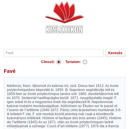
Címszó:
Tartalom:
Favé
Ildefonzo, franc. tábornok és katonai iró; szül. Dreux-ben 1812. Az école
polytechniqueben képezték ki. 1850. III. Napoleon segédtisztje lett és
1859-ben az école polytechnique tanára volt. 1860. dandártábornok lett
és 1870. Sedannál hadifogságba került. 1871. nyugdijaztatta magát. F.
igen sokat irt és a negyvenes évek óta segédkezett III. Napoleonnak
katonai irodalmi munkásságában, különösen az Études sur le passé et
l"avenir de l"artillerie (1846-1872. Páris) cimü terjedelmes munkának 3-6-
ik köteteit F. irta. F. sok munkái között jelenleg már csak a következők
tudományos értéküek: Histoire et tactique des trois armes (1845), Histoire
de l"artillerie (1845) és az 1871. után az école polytechniquen tartott
előadásainak a szövege: Cours d"art militaire (1877). 1876 óta a francia