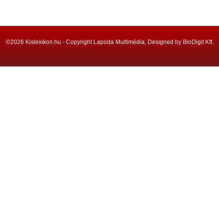
©2026 Kislexikon.hu - Copyright Lapoda Multimédia, Designed by BioDigit Kft.