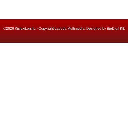
©2026 Kislexikon.hu - Copyright Lapoda Multimédia, Designed by BioDigit Kft.