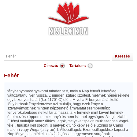
Címszó:
Tartalom:
Fehér
fénybenyomást gyakorol minden test, mely a Nap fényét lehetőleg
változatlanul veri vissza, v. minden szilárd izzótest, melynek hőmérséklete
egy bizonyos határt (kb. 1170° C) elért. Mivel a F. benyomását keltő
fényforrások fényelemzése azt mutatja, hogy ezek fénye a
szivárványszinek minden képzelhető árnyalatát szembeötlőbb
fényerőkülönbség nélkül tartalmazza, a F. fénynek mint kevert fénynek
értelmezése éppen nem könnyü és nem is lehet egységes. A legtisztább
F. fényt mutatják amaz állócsillagok, melyeket spektrumuk szerint a Vogel-
féle I. tipusba kell sorolni, s melyek kitünő képviselője Szirius (
a
Canis
maioni) vagy Wega (
a
Lyrae), l. Állócsillagok. Ezen csillagokhoz képest a
Nap fénye - ellentéttel a közfelfogással - egyenesen sárgának