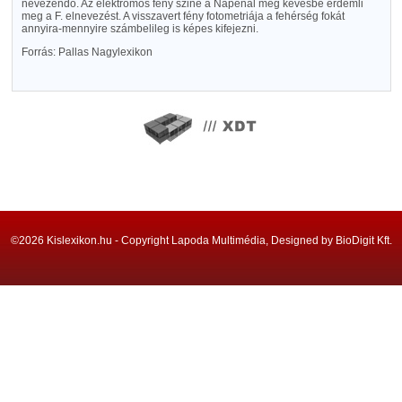
nevezendő. Az elektromos fény szine a Napénál még kevésbé érdemli
meg a F. elnevezést. A visszavert fény fotometriája a fehérség fokát
annyira-mennyire számbelileg is képes kifejezni.
Forrás: Pallas Nagylexikon
©2026 Kislexikon.hu - Copyright Lapoda Multimédia, Designed by BioDigit Kft.